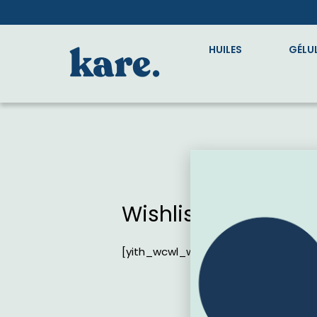
HUILES
GÉLU
Wishlist
[yith_wcwl_wishlist]