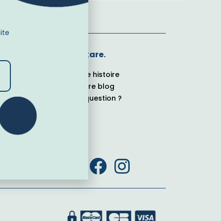
site
kare.
Notre histoire
Notre blog
Une question ?
e
sécurisé