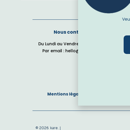
Veu
Nous contacter
Du Lundi au Vendredi de 9h à 17h
Par email : hello@takekare.fr
Mentions légales
CGV
Politiqu
© 2026
kare. |