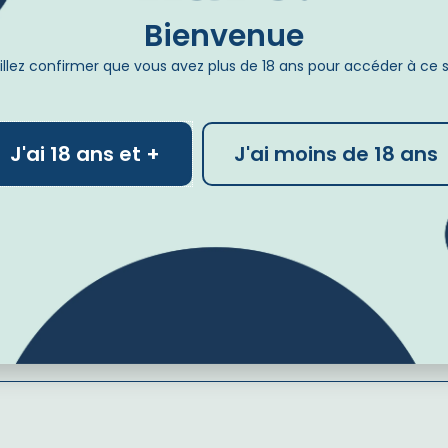
Bienvenue
illez confirmer que vous avez plus de 18 ans pour accéder à ce 
Newsletter
J'ai 18 ans et +
J'ai moins de 18 ans
Inscrivez-vous à la newsletter
et recevez -15% sur votre première commande :
S'inscrir
e de confidentialité
Livraisons et retours
Paiement 
Mon compte