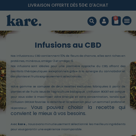
LIVRAISON OFFERTE DÈS 50€ D'ACHAT
0
Infusions au CBD
Nos infusions au CBD contiennent 10% de fleurs de chanvre, elles sont riches en
protéines, minéraux, oméga-3 et oméga-6.
Nos infusions sont idéales pour une première approche du CBD, offrant des
bienfaits thérapeutiques exceptionnels grâce à la synergie du cannabidiol et
des plantes et fruits soigneusement sélectionnés.
Notre gamme se compose de deux recettes exclusives fabriquées à partir de
plantes et de fruits issus de l’agriculture biologique. L’infusion BOOST est conçue
pour vous aider à maximiser votre énergie et votre concentration, tandis que
l’infusion DREAM favorise la détente et la relaxation pour un sommeil profond et
Vous pouvez choisir la recette qui
réparateur.
convient le mieux à vos besoins.
Avec
kare.
, nous avons minutieusement sélectionné les meilleurs ingrédients
pour vous garantir une expérience incomparable.