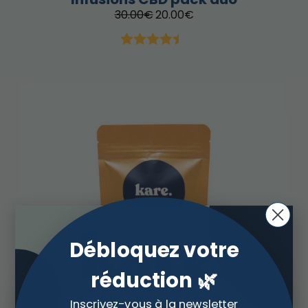
30.00
€
20.00
€
Note
4.33
sur 5
Débloquez votre
réduction 🌿
Bienvenue
Inscrivez-vous à la newsletter