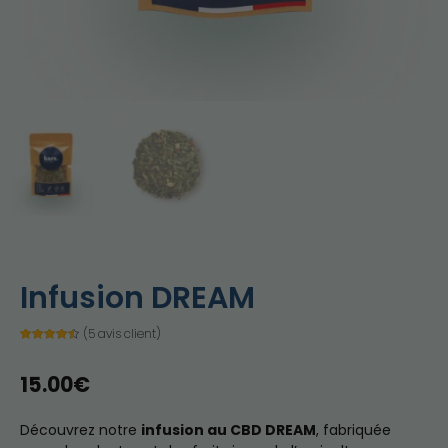
Infusion DREAM
(
5
avis client)
Noté
5
4.60
sur 5
basé sur
15.00
€
notations
client
Découvrez notre
infusion au CBD DREAM
, fabriquée