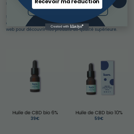
Recevoir ma réduction
sexuelles.
J'ai moins de 18 ans
Si vous souhaitez en savoir plus sur le CBD et ses nombreux
avantages potentiels, n’hésitez pas à consulter notre site
web pour découvrir nos produits de qualité supérieure.
Huile de CBD bio 6%
Huile de CBD bio 10%
39€
59€