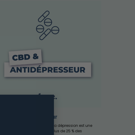
BD et antidépresseur
 CBD comme antidépresseur La dépression est une
ladie complexe qui touche plus de 25 % des