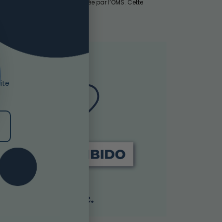
ropéens selon une étude menée par l’OMS. Cette
e la suite »
site