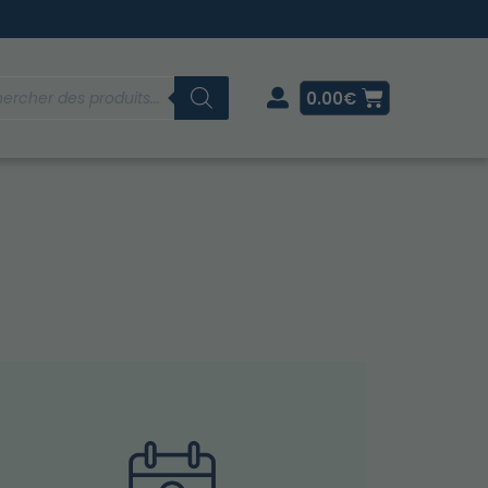
0.00
€