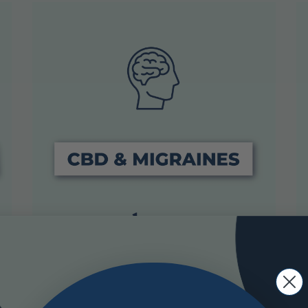
Le CBD pour soulager les migraines
C
s
CBD : le remède naturel contre vos migraines Le CBD pour
Le
soulager les migraines : avoir une migraine est un état
ma