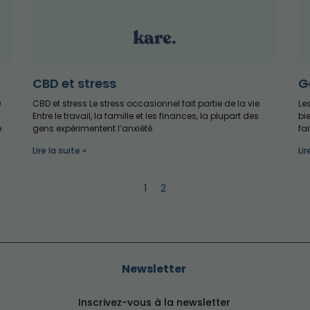
CBD et stress
G
D
CBD et stress Le stress occasionnel fait partie de la vie.
Le
Entre le travail, la famille et les finances, la plupart des
bi
e
gens expérimentent l’anxiété
fa
Lire la suite »
Lir
1
2
Newsletter
Inscrivez-vous à la newsletter