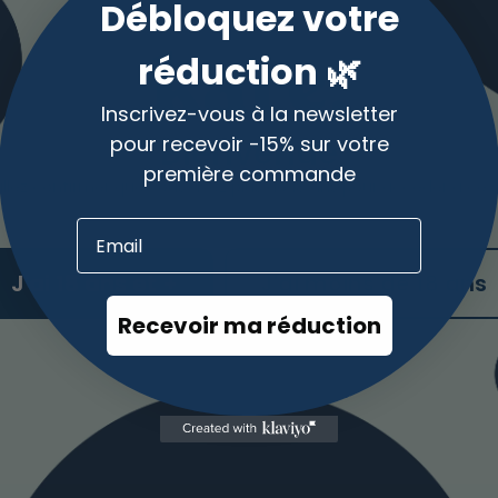
Débloquez votre
très ennuyeux lorsque celui-ci
Eu
Lire la suite »
Lir
réduction 🌿
Inscrivez-vous à la newsletter
Bienvenue
pour recevoir -15% sur votre
première commande
illez confirmer que vous avez plus de 18 ans pour accéder à ce 
J'ai 18 ans et +
J'ai moins de 18 ans
Recevoir ma réduction